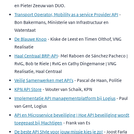
en Pieter Zeeuw van DUO.
Transport Operator, Mobility as a service Provider API
-
Bon Bakermans, Ministerie van Infrastructuur en
Waterstaat
De Blauwe Knop
- Kiske de Leest en Timen Olthof, VNG
Realisatie
Haal Centraal BRP-API
- Mel Raboen de Sánchez Pacheco |
RvIG, Bob te Riele | RvIG en Cathy Dingemanse | VNG
Realisatie, Haal Centraal
Veilig Samenwerken met API's
- Pascal de Haan, Politie
KPN API Store
- Wouter van Schaik, KPN
Implementatie API managementplatform bij Logius
- Paul
van Gent, Logius
API en Microservice beveiliging | Hoe API beveiliging wordt
toegepast bij Machtigen
- Frank van Es
De beste API Style voor jouw missie kies je zo!
- Joost Farla