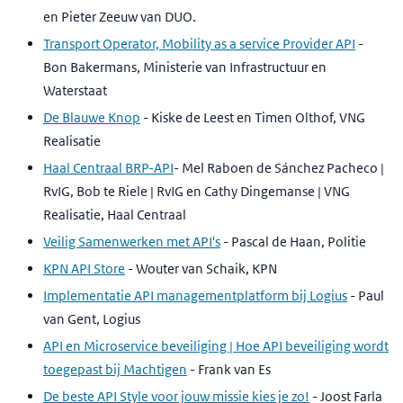
en Pieter Zeeuw van DUO.
Transport Operator, Mobility as a service Provider API
-
Bon Bakermans, Ministerie van Infrastructuur en
Waterstaat
De Blauwe Knop
- Kiske de Leest en Timen Olthof, VNG
Realisatie
Haal Centraal BRP-API
- Mel Raboen de Sánchez Pacheco |
RvIG, Bob te Riele | RvIG en Cathy Dingemanse | VNG
Realisatie, Haal Centraal
Veilig Samenwerken met API's
- Pascal de Haan, Politie
KPN API Store
- Wouter van Schaik, KPN
Implementatie API managementplatform bij Logius
- Paul
van Gent, Logius
API en Microservice beveiliging | Hoe API beveiliging wordt
toegepast bij Machtigen
- Frank van Es
De beste API Style voor jouw missie kies je zo!
- Joost Farla