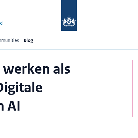
id
munities
Blog
 werken als
igitale
n AI