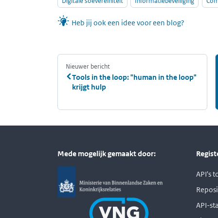
Digitale soevereiniteit
Informatiebeveiliging
Com
Heb jij ook een idee voor een blog?
Nieuwer bericht
:
Tools in the loop: "human in the loop"
krijgt hulp
Mede mogelijk gemaakt door:
Regist
API's 
Reposi
API-st