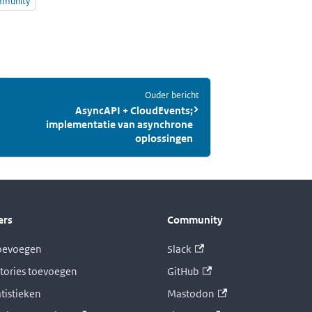
munity
Ouder bericht
:
AsyncAPI + CloudEvents;
implementatie van asynchrone
oplossingen
ers
Community
toevoegen
Slack
tories toevoegen
GitHub
atistieken
Mastodon