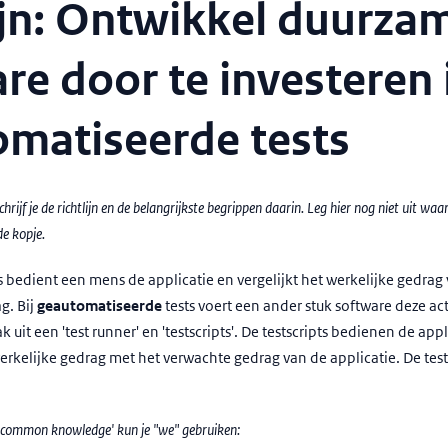
ijn: Ontwikkel duurza
re door te investeren 
matiseerde tests
chrijf je de richtlijn en de belangrijkste begrippen daarin. Leg hier nog niet uit waar
de kopje.
s bedient een mens de applicatie en vergelijkt het werkelijke gedrag
g. Bij
geautomatiseerde
tests voert een ander stuk software deze acti
 uit een 'test runner' en 'testscripts'. De testscripts bedienen de appl
erkelijke gedrag met het verwachte gedrag van de applicatie. De test
n 'common knowledge' kun je "we" gebruiken: