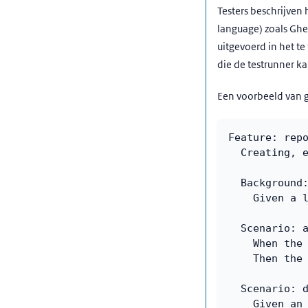
Testers beschrijven
language) zoals Ghe
uitgevoerd in het te
die de testrunner k
Een voorbeeld van g
Feature: rep
  Creating, 
  Background
    Given a 
  Scenario: 
    When the
    Then the
  Scenario: 
    Given an