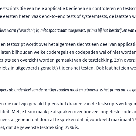
tscripts die een hele applicatie bedienen en controleren en testscri
Die eersten heten vaak end-to-end tests of systeemtests, de laatsten
eve vorm ("worden") is, mits spaarzaam toegepast, prima bij het beschrijven van de
 een testscript wordt over het algemeen slechts een deel van applica
 laten bijhouden welke coderegels en codepaden wel of niet worden
cripts een overzicht worden gemaakt van de testdekking. Zo'n overzic
iet zijn uitgevoerd ('geraakt') tijdens het testen. Ook laat het zien
elopers als onderdeel van de richtlijn zouden moeten uitvoeren is het prima om de g
 die niet zijn geraakt tijdens het draaien van de testscripts vertege
liteit. Met je team maak je afspraken over hoeveel ongeteste code ac
 meestal gebeurt dat door af te spreken dat bijvoorbeeld maximaal 
wel, dat de gewenste testdekking 95% is.