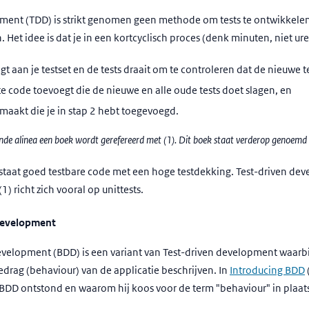
pment (TDD) is strikt genomen geen methode om tests te ontwikkel
 Het idee is dat je in een kortcyclisch proces (denk minuten, niet ure
gt aan je testset en de tests draait om te controleren dat de nieuwe te
e code toevoegt die de nieuwe en alle oude tests doet slagen, en
maakt die je in stap 2 hebt toegevoegd.
nde alinea een boek wordt gerefereerd met (1). Dit boek staat verderop genoemd
taat goed testbare code met een hoge testdekking. Test-driven dev
1) richt zich vooral op unittests.
development
velopment (BDD) is een variant van Test-driven development waarbij 
edrag (behaviour) van de applicatie beschrijven. In
Introducing BDD
BDD ontstond en waarom hij koos voor de term "behaviour" in plaats 