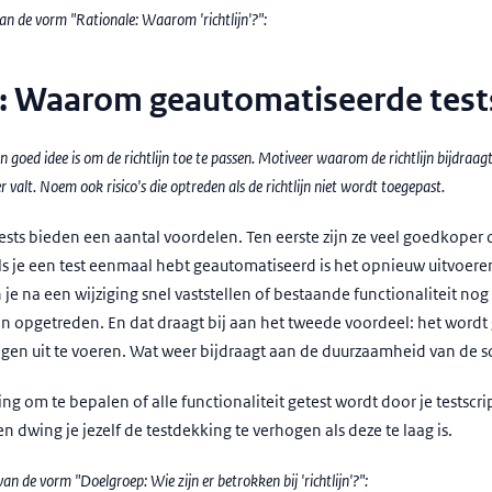
van de vorm "Rationale: Waarom 'richtlijn'?":
e: Waarom geautomatiseerde test
 goed idee is om de richtlijn toe te passen. Motiveer waarom de richtlijn bijdraagt
 valt. Noem ook risico's die optreden als de richtlijn niet wordt toegepast.
sts bieden een aantal voordelen. Ten eerste zijn ze veel goedkoper 
ls je een test eenmaal hebt geautomatiseerd is het opnieuw uitvoeren
 je na een wijziging snel vaststellen of bestaande functionaliteit nog
zijn opgetreden. En dat draagt bij aan het tweede voordeel: het wor
ingen uit te voeren. Wat weer bijdraagt aan de duurzaamheid van de s
ng om te bepalen of alle functionaliteit getest wordt door je testscr
n dwing je jezelf de testdekking te verhogen als deze te laag is.
an de vorm "Doelgroep: Wie zijn er betrokken bij 'richtlijn'?":