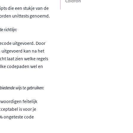
Colofon
pts die een stukje van de
 worden unittests genoemd.
 richtlijn:
tiecode uitgevoerd. Door
 uitgevoerd kan na het
ht laat zien welke regels
 welke codepaden wel en
ebiedende wijs te gebruiken:
nwoordigen feitelijk
ceptabel is voor je
5% ongeteste code