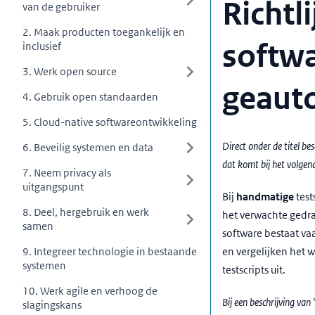
Richtl
van de gebruiker
2. Maak producten toegankelijk en
softwa
inclusief
3. Werk open source
geauto
4. Gebruik open standaarden
5. Cloud-native softwareontwikkeling
Direct onder de titel bes
6. Beveilig systemen en data
dat komt bij het volgen
7. Neem privacy als
uitgangspunt
Bij
handmatige
test
8. Deel, hergebruik en werk
het verwachte gedra
samen
software bestaat vaak
9. Integreer technologie in bestaande
en vergelijken het w
systemen
testscripts uit.
10. Werk agile en verhoog de
Bij een beschrijving va
slagingskans