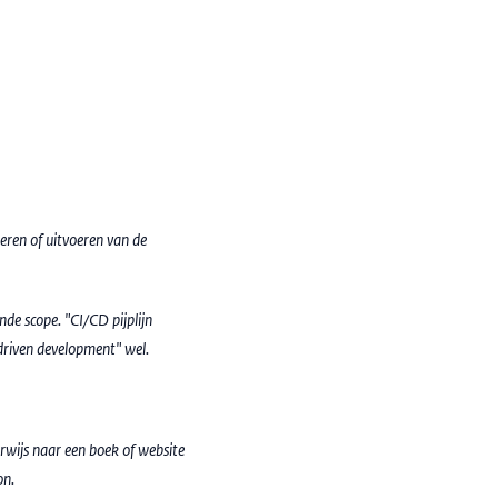
eren of uitvoeren van de
de scope. "CI/CD pijplijn
-driven development" wel.
erwijs naar een boek of website
on.