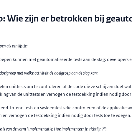
: Wie zijn er betrokken bij geau
n als een lijstje:
epen kunnen met geautomatiseerde tests aan de slag: developers en
 doelgroep met welke activiteit de doelgroep aan de slag kan:
len unittests om te controleren of de code die ze schrijven doet wa
king van de unittests en verhogen de testdekking indien nodig door u
 end-to-end tests en systeemtests die controleren of de applicatie w
n en verhogen de testdekking indien nodig door tests toe te voegen.
 is van de vorm "Implementatie: Hoe implementeer je 'richtlijn'?":