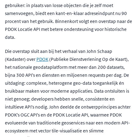
gebruiker: in plaats van losse objecten die je zelf moet
samenvoegen, biedt een kant-en-klaar adreseindpunt nu 90
procent van het gebruik. Binnenkort volgt een overstap naar de
PDOK Locatie API met betere ondersteuning voor historische
data.
Die overstap sluit aan bij het verhaal van John Schaap
(Kadaster) over
PDOK
(Publieke Dienstverlening Op de Kaart),
het nationale geodataplatform met meer dan 200 datasets,
bijna 300 API's en diensten en miljoenen requests per dag. De
uitdaging: complexe, heterogene geo-data toegankelijk én
bruikbaar maken voor moderne applicaties. Data ontsluiten is
niet genoeg; developers hebben snelle, consistente en
intuïtieve API's nodig. John deelde de ontwerpprincipes achter
PDOK's OGC API's en de PDOK Locatie API, waarmee PDOK
evolueerde van traditionele geoservices naar een modern API-
ecosysteem met vector tile-visualisatie en slimme