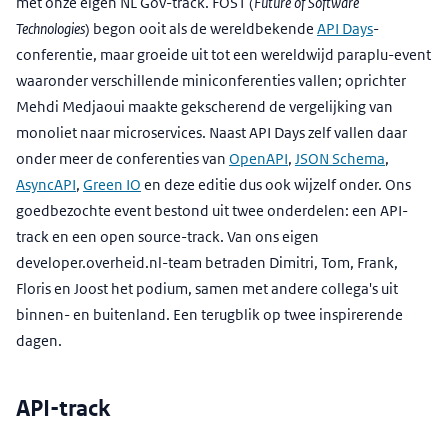
met onze eigen NL Gov-track. FOST (
Future of Software
Technologies
) begon ooit als de wereldbekende
API Days
-
conferentie, maar groeide uit tot een wereldwijd paraplu-event
waaronder verschillende miniconferenties vallen; oprichter
Mehdi Medjaoui maakte gekscherend de vergelijking van
monoliet naar microservices. Naast API Days zelf vallen daar
onder meer de conferenties van
OpenAPI
,
JSON Schema
,
AsyncAPI
,
Green IO
en deze editie dus ook wijzelf onder. Ons
goedbezochte event bestond uit twee onderdelen: een API-
track en een open source-track. Van ons eigen
developer.overheid.nl-team betraden Dimitri, Tom, Frank,
Floris en Joost het podium, samen met andere collega's uit
binnen- en buitenland. Een terugblik op twee inspirerende
dagen.
API-track