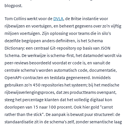
blogpost.
Tom Collins werkt voor de
DVLA
, de Britse instantie voor
rijbewijzen en voertuigen, en beheert gegevens over zo'n vijftig
miljoen voertuigen. Zijn oplossing voor teams die in silo's
dezelfde begrippen anders definiëren, is het Schema
Dictionary: een centraal Git-repository op basis van JSON
Schema. De werkwijze is schema-first, het datamodel wordt via
peer-reviews beoordeeld voordat er code is, en vanuit de
centrale schema's worden automatisch code, documentatie,
OpenAPI-contracten en testdata gegenereerd. Inmiddels
gebruiken zo'n 450 repositories het systeem; bij het medische
rijbewijsverlengingsproces, dat zes productteams overspant,
steeg het percentage klanten dat het volledig digitaal kon
doorlopen van 15 naar 100 procent. Ook hier gold "carrot
rather than the stick". De aanpak is bewust puur structureel: de
standaardisatie zit in de schema's zelf, zonder semantische laag