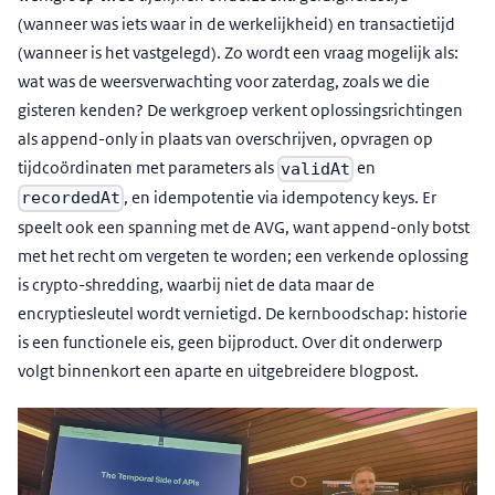
(wanneer was iets waar in de werkelijkheid) en transactietijd
(wanneer is het vastgelegd). Zo wordt een vraag mogelijk als:
wat was de weersverwachting voor zaterdag, zoals we die
gisteren kenden? De werkgroep verkent oplossingsrichtingen
als append-only in plaats van overschrijven, opvragen op
tijdcoördinaten met parameters als
en
validAt
, en idempotentie via idempotency keys. Er
recordedAt
speelt ook een spanning met de AVG, want append-only botst
met het recht om vergeten te worden; een verkende oplossing
is crypto-shredding, waarbij niet de data maar de
encryptiesleutel wordt vernietigd. De kernboodschap: historie
is een functionele eis, geen bijproduct. Over dit onderwerp
volgt binnenkort een aparte en uitgebreidere blogpost.