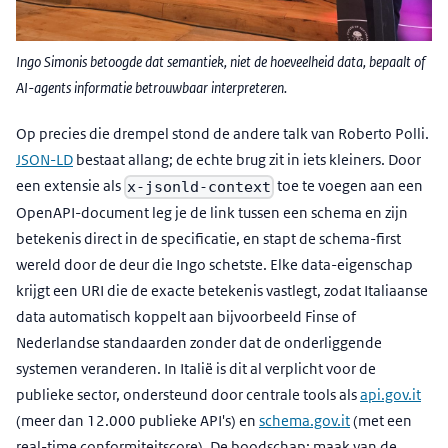
Ingo Simonis betoogde dat semantiek, niet de hoeveelheid data, bepaalt of
AI-agents informatie betrouwbaar interpreteren.
Op precies die drempel stond de andere talk van Roberto Polli.
JSON-LD
bestaat allang; de echte brug zit in iets kleiners. Door
een extensie als
toe te voegen aan een
x-jsonld-context
OpenAPI-document leg je de link tussen een schema en zijn
betekenis direct in de specificatie, en stapt de schema-first
wereld door de deur die Ingo schetste. Elke data-eigenschap
krijgt een URI die de exacte betekenis vastlegt, zodat Italiaanse
data automatisch koppelt aan bijvoorbeeld Finse of
Nederlandse standaarden zonder dat de onderliggende
systemen veranderen. In Italië is dit al verplicht voor de
publieke sector, ondersteund door centrale tools als
api.gov.it
(meer dan 12.000 publieke API's) en
schema.gov.it
(met een
real-time conformiteitscore). De boodschap: maak van de