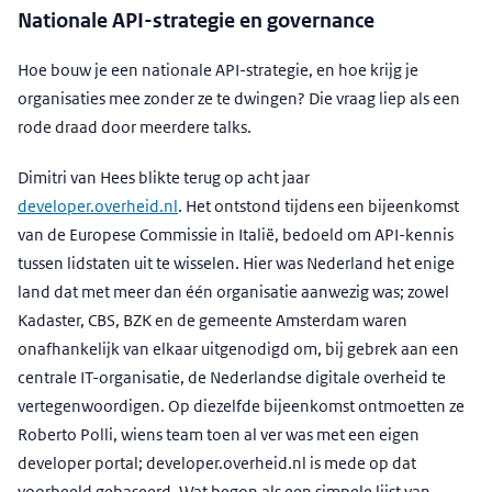
Nationale API-strategie en governance
Hoe bouw je een nationale API-strategie, en hoe krijg je
organisaties mee zonder ze te dwingen? Die vraag liep als een
rode draad door meerdere talks.
Dimitri van Hees blikte terug op acht jaar
developer.overheid.nl
. Het ontstond tijdens een bijeenkomst
van de Europese Commissie in Italië, bedoeld om API-kennis
tussen lidstaten uit te wisselen. Hier was Nederland het enige
land dat met meer dan één organisatie aanwezig was; zowel
Kadaster, CBS, BZK en de gemeente Amsterdam waren
onafhankelijk van elkaar uitgenodigd om, bij gebrek aan een
centrale IT-organisatie, de Nederlandse digitale overheid te
vertegenwoordigen. Op diezelfde bijeenkomst ontmoetten ze
Roberto Polli, wiens team toen al ver was met een eigen
developer portal; developer.overheid.nl is mede op dat
voorbeeld gebaseerd. Wat begon als een simpele lijst van