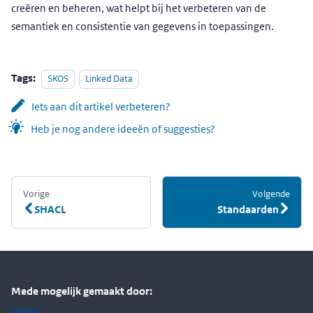
creëren en beheren, wat helpt bij het verbeteren van de
semantiek en consistentie van gegevens in toepassingen.
Tags:
SKOS
Linked Data
Iets aan dit artikel verbeteren?
Heb je nog andere ideeën of suggesties?
Vorige
:
Volgende
:
SHACL
Standaarden
Mede mogelijk gemaakt door: