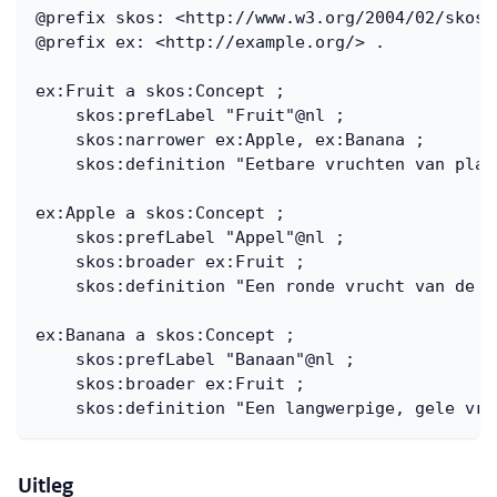
@prefix
skos
:
<
http://www.w3.org/2004/02/skos/
@prefix
ex
:
<
http://example.org/
>
.
ex
:
Fruit
a
skos
:
Concept
;
skos
:
prefLabel
"Fruit"
@
nl
;
skos
:
narrower
ex
:
Apple
,
ex
:
Banana
;
skos
:
definition
"Eetbare vruchten van plan
ex
:
Apple
a
skos
:
Concept
;
skos
:
prefLabel
"Appel"
@
nl
;
skos
:
broader
ex
:
Fruit
;
skos
:
definition
"Een ronde vrucht van de a
ex
:
Banana
a
skos
:
Concept
;
skos
:
prefLabel
"Banaan"
@
nl
;
skos
:
broader
ex
:
Fruit
;
skos
:
definition
"Een langwerpige, gele vru
Uitleg