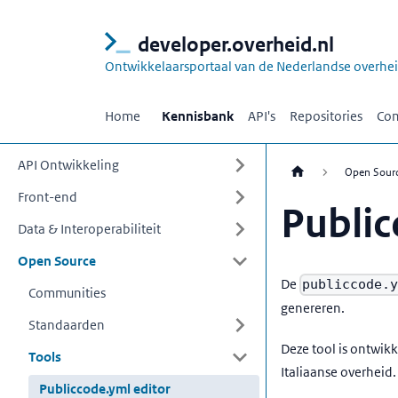
developer.overheid.nl
Ontwikkelaarsportaal van de Nederlandse overhe
Home
Kennisbank
API's
Repositories
Com
API Ontwikkeling
Open Sour
Front-end
Public
Data & Interoperabiliteit
Open Source
De
publiccode.
Communities
genereren.
Standaarden
Deze tool is ontwi
Tools
Italiaanse overheid.
Publiccode.yml editor