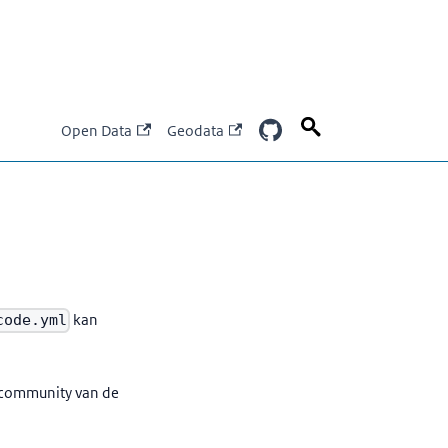
Open Data
Geodata
kan
code.yml
 community van de