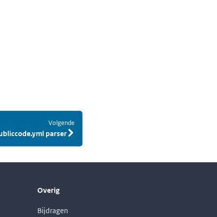
Volgende
:
ubliccode.yml parser
Overig
Bijdragen