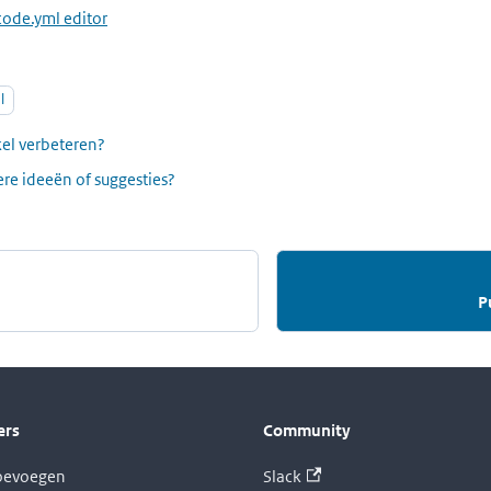
code.yml editor
l
ikel verbeteren?
re ideeën of suggesties?
P
ers
Community
toevoegen
Slack