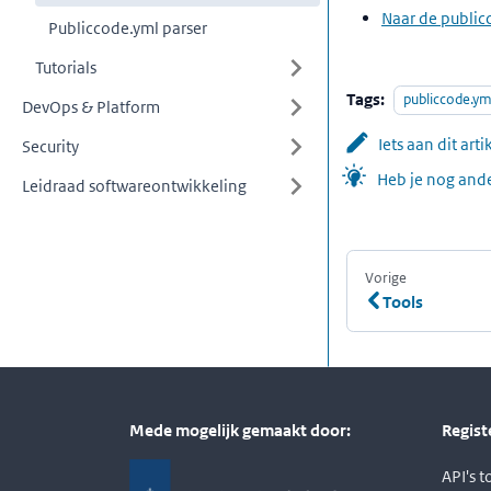
Naar de public
Publiccode.yml parser
Tutorials
Tags:
publiccode.ym
DevOps & Platform
Iets aan dit art
Security
Heb je nog ande
Leidraad softwareontwikkeling
Vorige
:
Tools
Mede mogelijk gemaakt door:
Regist
API's 