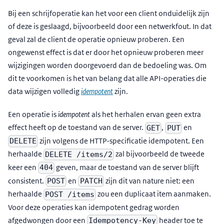
Bij een schrijfoperatie kan het voor een client onduidelijk zijn
of deze is geslaagd, bijvoorbeeld door een netwerkfout. In dat
geval zal de client de operatie opnieuw proberen. Een
ongewenst effect is dat er door het opnieuw proberen meer
wijzigingen worden doorgevoerd dan de bedoeling was. Om
dit te voorkomen is het van belang dat alle API-operaties die
data wijzigen volledig
idempotent
zijn.
Een operatie is
idempotent
als het herhalen ervan geen extra
effect heeft op de toestand van de server.
,
en
GET
PUT
zijn volgens de HTTP-specificatie idempotent. Een
DELETE
herhaalde
zal bijvoorbeeld de tweede
DELETE /items/2
keer een
geven, maar de toestand van de server blijft
404
consistent.
en
zijn dit van nature niet: een
POST
PATCH
herhaalde
zou een duplicaat item aanmaken.
POST /items
Voor deze operaties kan idempotent gedrag worden
afgedwongen door een
header toe te
Idempotency-Key