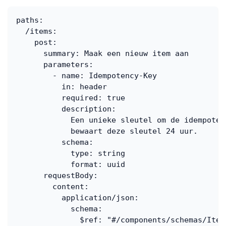
paths
:
/items
:
post
:
summary
:
 Maak een nieuw item aan
parameters
:
-
name
:
 Idempotency
-
Key
in
:
 header
required
:
true
description
:
            Een unieke sleutel om de idempoten
            bewaart deze sleutel 24 uur.
schema
:
type
:
 string
format
:
 uuid
requestBody
:
content
:
application/json
:
schema
:
$ref
:
"#/components/schemas/Item