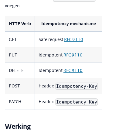
voegen.
HTTP Verb
Idempotency mechanisme
GET
Safe request
RFC 9110
PUT
Idempotent
RFC 9110
DELETE
Idempotent
RFC 9110
POST
Header:
Idempotency-Key
PATCH
Header:
Idempotency-Key
Werking