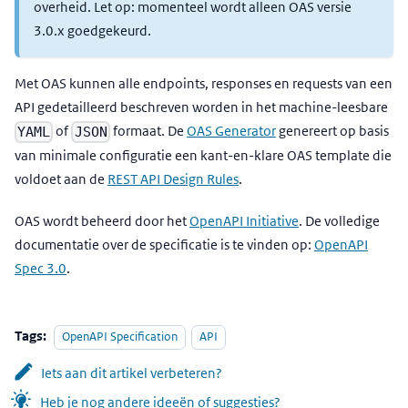
overheid. Let op: momenteel wordt alleen OAS versie
3.0.x goedgekeurd.
Met OAS kunnen alle endpoints, responses en requests van een
API gedetailleerd beschreven worden in het machine-leesbare
of
formaat. De
OAS Generator
genereert op basis
YAML
JSON
van minimale configuratie een kant-en-klare OAS template die
voldoet aan de
REST API Design Rules
.
OAS wordt beheerd door het
OpenAPI Initiative
. De volledige
documentatie over de specificatie is te vinden op:
OpenAPI
Spec 3.0
.
Tags:
OpenAPI Specification
API
Iets aan dit artikel verbeteren?
Heb je nog andere ideeën of suggesties?