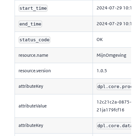
2024-07-29 10:17
start_time
2024-07-29 10:17
end_time
OK
status_code
resource.name
MijnOmgeving
resource.version
1.0.5
attributeKey
dpl.core.proce
12c21c2a-0875-3
attributeValue
21ja179fcf16
attributeKey
dpl.core.data_