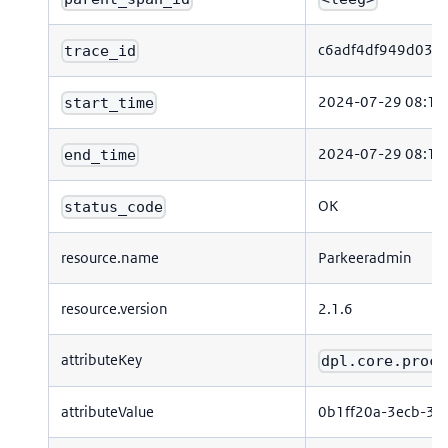
c6adf4df949d03c
trace_id
2024-07-29 08:17
start_time
2024-07-29 08:17
end_time
OK
status_code
resource.name
Parkeeradmin
resource.version
2.1.6
attributeKey
dpl.core.proce
attributeValue
0b1ff20a-3ecb-34