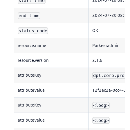
2024-07-29 08:17
start_time
2024-07-29 08:17
end_time
OK
status_code
resource.name
Parkeeradmin
resource.version
2.1.6
attributeKey
dpl.core.proce
attributeValue
12f2ec2a-0cc4-35
attributeKey
<leeg>
attributeValue
<leeg>