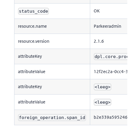
OK
status_code
resource.name
Parkeeradmin
resource.version
2.1.6
attributeKey
dpl.core.proce
attributeValue
12f2ec2a-0cc4-35
attributeKey
<leeg>
attributeValue
<leeg>
b2e339a595246e
foreign_operation.span_id