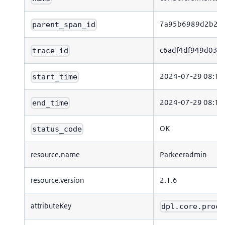
7a95b6989d2b28
parent_span_id
c6adf4df949d03c
trace_id
2024-07-29 08:17
start_time
2024-07-29 08:17
end_time
OK
status_code
resource.name
Parkeeradmin
resource.version
2.1.6
attributeKey
dpl.core.proce