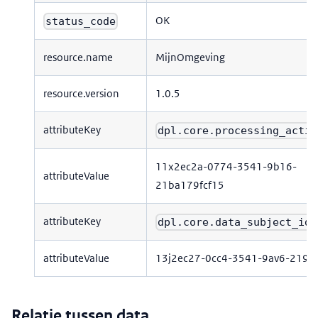
OK
status_code
resource.name
MijnOmgeving
resource.version
1.0.5
attributeKey
dpl.core.processing_activ
11x2ec2a-0774-3541-9b16-
attributeValue
21ba179fcf15
attributeKey
dpl.core.data_subject_id
attributeValue
13j2ec27-0cc4-3541-9av6-219a
Relatie tussen data