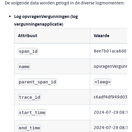
De volgende data worden gelogd in de diverse logmomenten:
Log opvragenVergunningen (log
vergunningenapplicatie)
Attribuut
Waarde
8ee7b01aca8d01d
span_id
opvragenVergunni
name
parent_span_id
<leeg>
c6adf4df949d03c
trace_id
2024-07-29 08:16
start_time
2024-07-29 08:16
end_time