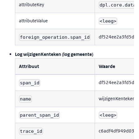
attributeKey
dpl.core.data_
attributeValue
<leeg>
df524ee2a3fd5ddf
foreign_operation.span_id
Log wijzigenKenteken (log gemeente)
Attribuut
Waarde
df524ee2a3fd5ddf
span_id
wijzigenKenteken
name
parent_span_id
<leeg>
c6adf4df949d03c
trace_id