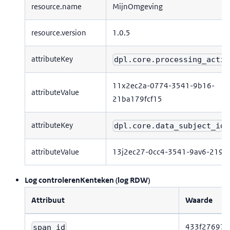
resource.name
MijnOmgeving
resource.version
1.0.5
attributeKey
dpl.core.processing_activ
11x2ec2a-0774-3541-9b16-
attributeValue
21ba179fcf15
attributeKey
dpl.core.data_subject_id
attributeValue
13j2ec27-0cc4-3541-9av6-219a
Log controlerenKenteken (log RDW)
Attribuut
Waarde
433f276975
span_id