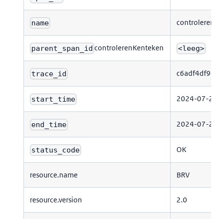
controleren
name
controlerenKenteken
parent_span_id
<leeg>
c6adf4df94
trace_id
2024-07-29 
start_time
2024-07-29 
end_time
OK
status_code
resource.name
BRV
resource.version
2.0