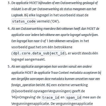
De applicatie MOET bijhouden of een Dataverwerking geslaagd of
mislukt is en dit per Dataverwerking als status meegeven aan het
Logboek.
Bij elke logregel in het voorbeeld staat de
vermeld ('OK').
status_code
Als een Dataverwerking meerdere Betrokkenen heeft dan MOET de
applicatie voor iedere betrokkene een aparte logregel wegschrijven.
Een logregel kan naar 0 of 1 betrokkenen verwijzen.
In het
voorbeeld gaat het om één betrokkene
(
), er wordt steeds één
dpl.core.data_subject_id
logregel aangemaakt.
Als een applicatie aangeroepen kan worden vanuit een andere
applicatie MOET de applicatie Trace Context metadata accepteren bij
een dergelijke aanroepen deze metadata kunnen omzetten naar een
foreign_operation bericht.
Bij een externe verwerking
(bijvoorbeeld opvragenVergunningen) geeft de
'MijnOmgeving' de
en
mee aan de
trace_id
span_id
Vergunningenapplicatie. De vergunningenapplicatie