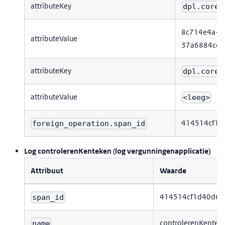
attributeKey
dpl.core.
8c714e4a-a
attributeValue
37a6884cc6
attributeKey
dpl.core.
attributeValue
<leeg>
414514cf1d
foreign_operation.span_id
Log controlerenKenteken (log vergunningenapplicatie)
Attribuut
Waarde
414514cf1d40d6b
span_id
controlerenKentek
name