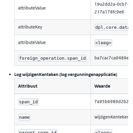
19u2dd2a-0cb7-3
attributeValue
217a178fc9e6
attributeKey
dpl.core.data_
attributeValue
<leeg>
ba7cac7ca0489e4
foreign_operation.span_id
Log wijzigenKenteken (log vergunningenapplicatie)
Attribuut
Waarde
7a95b6989d2b28
span_id
wijzigenKenteken
name
parent_span_id
<leeg>