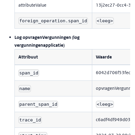
attributeValue
13j2ec27-0cc4-35
foreign_operation.span_id
<leeg>
Log opvragenVergunningen (log
vergunningenapplicatie)
Attribuut
Waarde
6042d706f53fec7
span_id
opvragenVergunni
name
parent_span_id
<leeg>
c6adf4df949d03c
trace_id