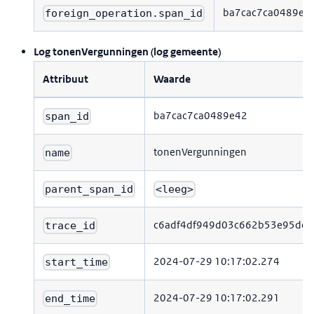
ba7cac7ca0489e4
foreign_operation.span_id
Log tonenVergunningen (log gemeente)
Attribuut
Waarde
ba7cac7ca0489e42
span_id
tonenVergunningen
name
parent_span_id
<leeg>
c6adf4df949d03c662b53e95deb
trace_id
2024-07-29 10:17:02.274
start_time
2024-07-29 10:17:02.291
end_time