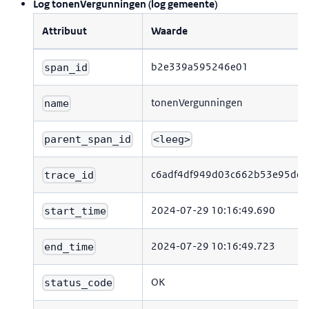
Log tonenVergunningen (log gemeente)
Attribuut
Waarde
b2e339a595246e01
span_id
tonenVergunningen
name
parent_span_id
<leeg>
c6adf4df949d03c662b53e95deb
trace_id
2024-07-29 10:16:49.690
start_time
2024-07-29 10:16:49.723
end_time
OK
status_code