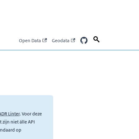
Open Data
Geodata
ADR Linter
. Voor deze
zijn niet álle API
tandaard op