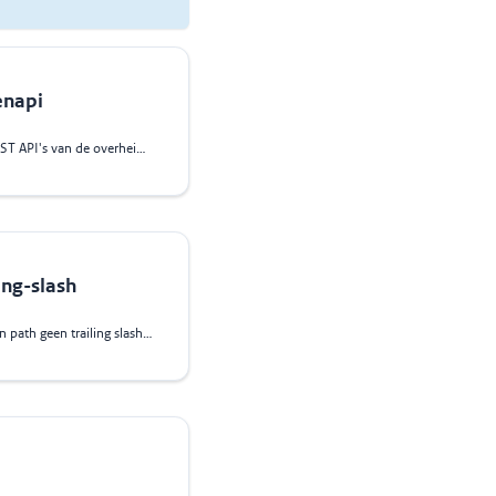
enapi
Deze regel schrijft voor dat REST API's van de overheid beschreven moeten worden
ing-slash
Deze regel schrijft voor dat een path geen trailing slash mag bevatten, met