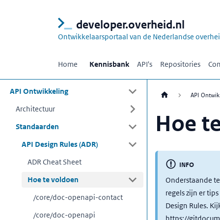
developer.overheid.nl
Ontwikkelaarsportaal van de Nederlandse overhe
Home
Kennisbank
API's
Repositories
Com
API Ontwikkeling
API Ontwik
Architectuur
Hoe t
Standaarden
API Design Rules (ADR)
ADR Cheat Sheet
INFO
Hoe te voldoen
Onderstaande te
regels zijn er ti
/core/doc-openapi-contact
Design Rules. Kij
/core/doc-openapi
https://gitdocum