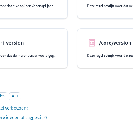
Deze regel schrijft voor dat elke api een /openapi.json file moet publiceren
ri-version
/core/version
Deze regel schrijft voor dat de major versie, voorafgegaan door de letter v,
les
API
ikel verbeteren?
re ideeën of suggesties?