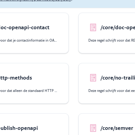
doc-openapi-contact
/core/doc-op
Deze regel schrijft voor dat je contactinformatie in OAS moet opnemen voor
http-methods
/core/no-trail
Deze regel schrijft voor dat alleen de standaard HTTP methods GET, POST,
publish-openapi
/core/semver