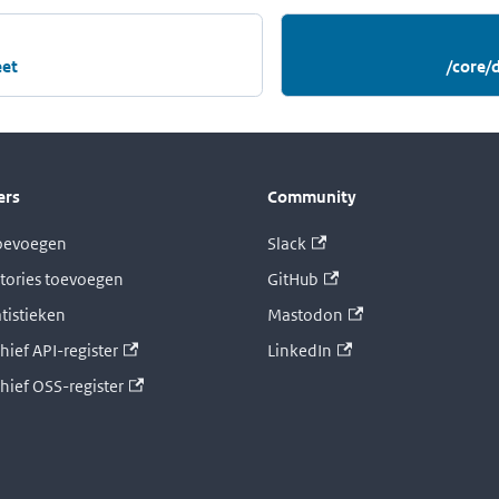
eet
/core/
ers
Community
toevoegen
Slack
tories toevoegen
GitHub
atistieken
Mastodon
hief API-register
LinkedIn
chief OSS-register