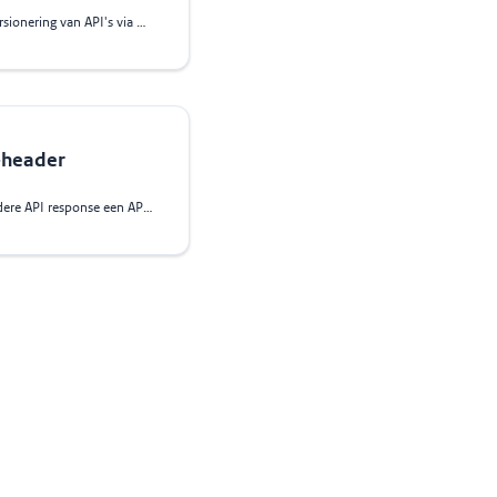
Deze regel schrijft voor dat versionering van API's via Semantic Versioning
-header
Deze regel schrijft voor dat iedere API response een API-Version response