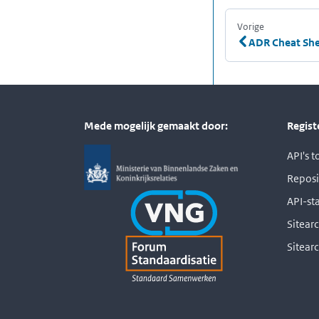
Vorige
:
ADR Cheat Sh
Mede mogelijk gemaakt door:
Regist
API's 
Reposi
API-st
Sitearc
Sitear