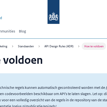
id
munities
Blog
keling
Standaarden
API Design Rules (ADR)
Hoe te voldoen
e voldoen
chnische regels kunnen automatisch gecontroleerd worden met de
ps en codevoorbeelden beschikbaar om API's te laten slagen. Let op: dit 
k voor een volledig overzicht van de regels in de repository van de s
entatie.logius.nl/publicatie/api/adr/
.