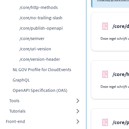
/core/http-methods
/core/no-trailing-slash
/core/
/core/publish-openapi
/core/semver
/core/uri-version
/core/version-header
NL GOV Profile for CloudEvents
/core/
GraphQL
OpenAPI Specification (OAS)
Tools
Tutorials
Front-end
/core/