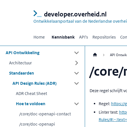
developer.overheid.nl
Ontwikkelaarsportaal van de Nederlandse overhe
Home
Kennisbank
API's
Repositories
Com
API Ontwikkeling
API Ontwik
Architectuur
/core/
Standaarden
API Design Rules (ADR)
Deze regel schrijft 
ADR Cheat Sheet
Hoe te voldoen
Regel:
https://
Linter test:
http
/core/doc-openapi-contact
Rules/#:~:te
/core/doc-openapi