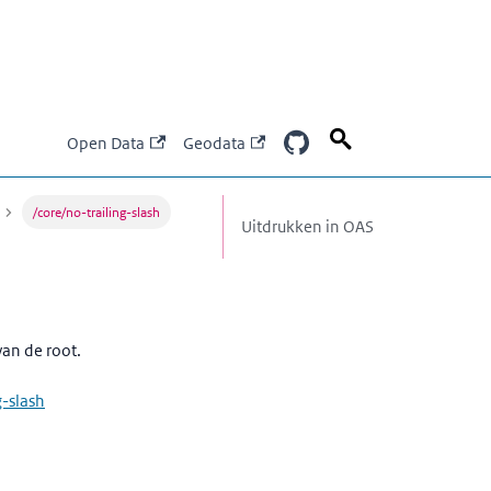
Open Data
Geodata
/core/no-trailing-slash
Uitdrukken in OAS
van de root.
g-slash