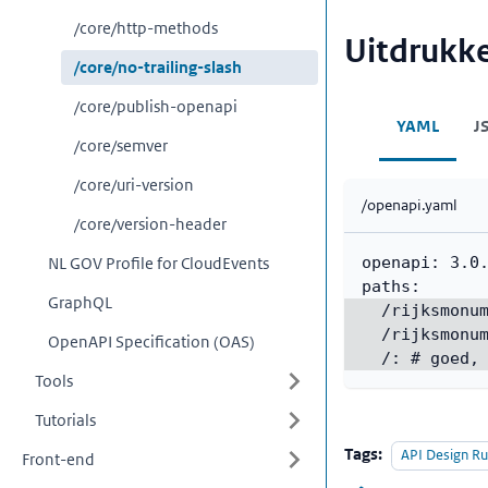
/core/http-methods
Uitdrukk
/core/no-trailing-slash
/core/publish-openapi
YAML
J
/core/semver
/core/uri-version
/openapi.yaml
/core/version-header
NL GOV Profile for CloudEvents
openapi
:
 3.0
paths
:
GraphQL
/rijksmonu
/rijksmonu
OpenAPI Specification (OAS)
/
:
# goed,
Tools
Tutorials
Tags:
API Design Ru
Front-end