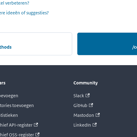
ikel verbeteren?
re ideeën of suggesties?
thods
/c
ers
Community
toevoegen
Slack
tories toevoegen
GitHub
atistieken
Mastodon
hief API-register
LinkedIn
chief OSS-register