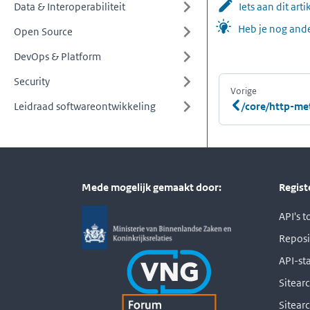
Data & Interoperabiliteit
Iets aan dit art
Heb je nog ande
Open Source
DevOps & Platform
Security
Vorige
:
Leidraad softwareontwikkeling
/core/http-me
Mede mogelijk gemaakt door:
Regist
API's 
Reposi
API-st
Sitearc
Sitear