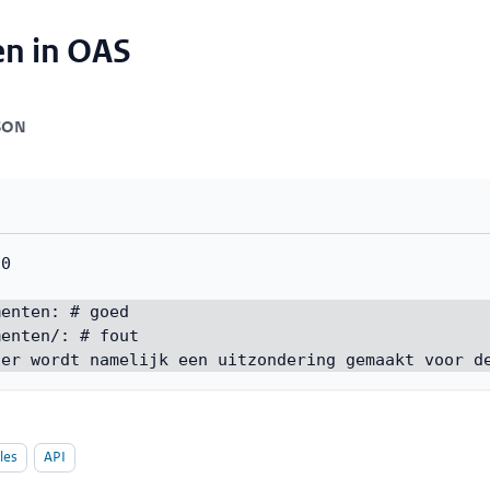
en in OAS
SON
.0
menten
:
# goed
menten/
:
# fout
 er wordt namelijk een uitzondering gemaakt voor d
les
API