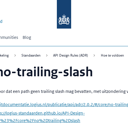
id
munities
Blog
keling
Standaarden
API Design Rules (ADR)
Hoe te voldoen
no-trailing-slash
voor dat een path geen trailing slash mag bevatten, met uitzondering 
gitdocumentatie.logius.nl/publicatie/api/adr/2.0.2/#/core/no-trailin
s://logius-standaarden.github.io/API-Design-
xt=%23%2Fcore%2Fno%2Dtrailing%2Dslash